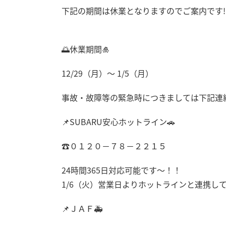
下記の期間は休業となりますのでご案内です!
🌅休業期間🎍
12/29（月）～ 1/5（月）
事故・故障等の緊急時につきましては下記連
📌SUBARU安心ホットライン🚗
☎
０１２０－７８－２２１５
24時間365日対応可能です～！！
1/6（火）営業日よりホットラインと連携し
📌ＪＡＦ🚑