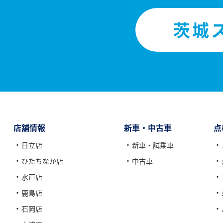
茨城
店舗情報
新⾞・中古車
点
日立店
新車・試乗車
ひたちなか店
中古車
水戸店
鹿島店
石岡店