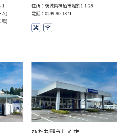
-1
住所：茨城県神栖市堀割1-1-28
ーム)
電話：0299-90-1871
工場)
ひたち野うしく店