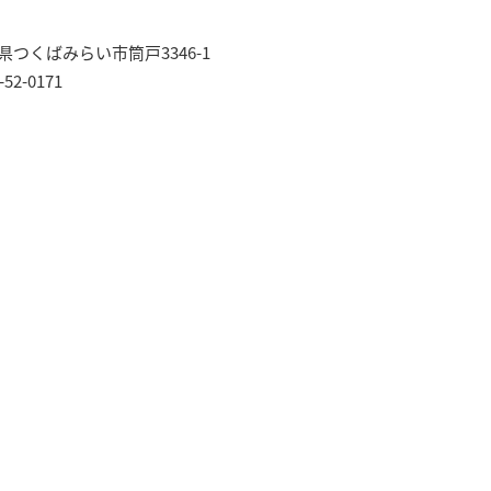
つくばみらい市筒戸3346-1
52-0171
試乗予約
試乗のご予約はこちらか